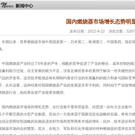
国内燃烧器市场增长态势明显
发布日期：
2012-9-22
浏览次数：
5267
长期以来，世界燃烧器市场中美国居第一，日本第二，欧洲第三，中国第四。现在我
场。
中国燃烧器产业经过了6年多的严冬，残酷的竞争促进了产业的整合，成本控制的能
业赢利能力过低、自主发展的能力不足，没有足够的资本积累用于解决一些关键性的
产品的开发等。这些技术瓶颈必将长期制约着全行业的长期赢利的能力和参与国际竞
环，从长远看，这种结果对我国燃烧器产业的发展是非常不利的。同时由于产业链增
燃烧器行业，由此将会使产业链更加脆弱。
国内燃烧器市场保持增长态势，全行业集中度有所提高，供货进一步向大企业集中。
几个不断完善的大型产业集团。其动力一方面来源于国家信息化战略的实施，将有力
电信运营商转型战略的实施促进农村市场和宽带商务市场的增长；此外，技术进步和
燃烧器市场内在的繁荣。其次，在电力、军队和石化等领域对特种燃烧器的需求也非