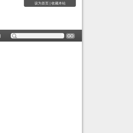
设为首页
|
收藏本站