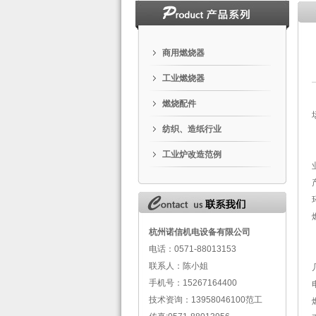
商用燃烧器
工业燃烧器
燃烧配件
纺织、造纸行业
工业炉改造范例
杭州诺信机电设备有限公司
电话：0571-88013153
联系人：陈小姐
手机号：15267164400
技术资询：13958046100范工